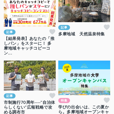
記事
記事
多摩地域 天然温泉特集
【結果発表】あなたの「推
しパン」をスターに！ 多
摩地域キャッチコピーコ
ン...
記事
特集
市制施行70周年──“自治体
学びの出会いは、この夏か
らしくない”広報戦略で攻
ら。多摩地域オープンキャ
める調布市