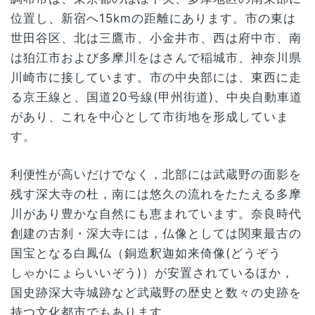
位置し、新宿へ15kmの距離にあります。市の東は
世田谷区、北は三鷹市、小金井市、西は府中市、南
は狛江市および多摩川をはさんで稲城市、神奈川県
川崎市に接しています。市の中央部には、東西に走
る京王線と、国道20号線(甲州街道)、中央自動車道
があり、これを中心として市街地を形成していま
す。
利便性が高いだけでなく，北部には武蔵野の面影を
残す深大寺の杜，南には悠久の流れをたたえる多摩
川があり豊かな自然にも恵まれています。奈良時代
創建の古刹・深大寺には，仏像としては関東最古の
国宝となる白鳳仏（銅造釈迦如来倚像(どうぞう
しゃかにょらいいぞう)）が安置されているほか，
国史跡深大寺城跡など武蔵野の歴史と数々の史跡を
持つ文化都市でもあります。