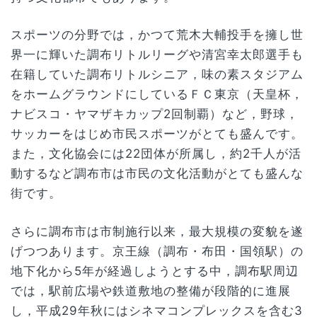
スポーツの分野では，かつて荒木大輔投手を擁し世
界一に輝いた調布リトルリーグや清宮幸太郎選手も
在籍していた調布リトルシニア，味の素スタジアム
をホームグラウンドにしているＦＣ東京（天皇杯，
ナビスコ・ヤマザキカップ2回制覇）など，野球，
サッカーをはじめ市民スポーツがとても盛んです。
また，文化協会には22団体が所属し，約2千人が活
動するなど調布市は市民の文化活動がとても盛んな
街です。
さらに調布市は市制施行以来，最大規模の変貌を遂
げつつあります。京王線（調布・布田・国領駅）の
地下化から5年が経過しようとする中，調布駅周辺
では，駅前広場や鉄道敷地の整備が段階的に進展
し，平成29年秋にはシネマコンプレックスを含む3