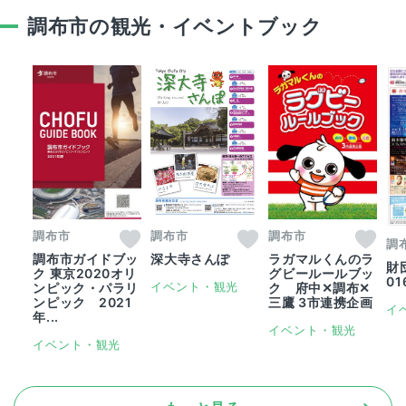
調布市の観光・イベントブック
調布市
調布市
調布市
調
深大寺さんぽ
調布市ガイドブッ
ラガマルくんのラ
財
ク 東京2020オリ
グビールールブッ
0
イベント・観光
ンピック・パラリ
ク 府中✕調布✕
ンピック 2021
三鷹 3市連携企画
イ
年...
イベント・観光
イベント・観光