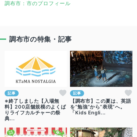
調布市：市のプロフィール
調布市の特集・記事
記事
記事
※終了しました【入場無
【調布市】この夏は、英語
料】200店舗規模のよくば
を“勉強”から“表現”へ。
りライフカルチャーの祭
「Kids Engli...
典...