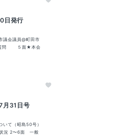
30日発行
市議会議員@町田市
般質問 ５面★本会
7月31日号
ついて（昭島50号）
状況 2〜6面 一般