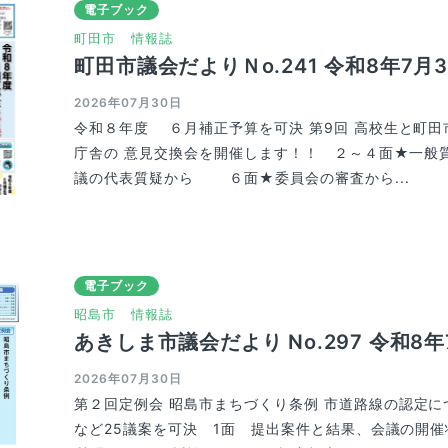
電子ブック
町田市
情報誌
町田市議会だよりＮo.241 令和8年7月
2026年07月30日
令和８年度 ６月補正予算を可決 第9回 高校生と町田
庁舎の 意見交換会を開催します！！ ２～４面★一
議の代表質疑から ６面★委員会の審査から...
電子ブック
昭島市
情報誌
あきしま市議会だより No.297 令和8年
2026年07月30日
第２回定例会 昭島市まちづくり条例 市道路線の認定に
など25議案を可決 1面 提出案件と結果、会議の開催