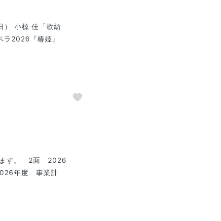
） 小椋 佳「歌紡
ラ2026『椿姫』
ます。 2面 2026
026年度 事業計