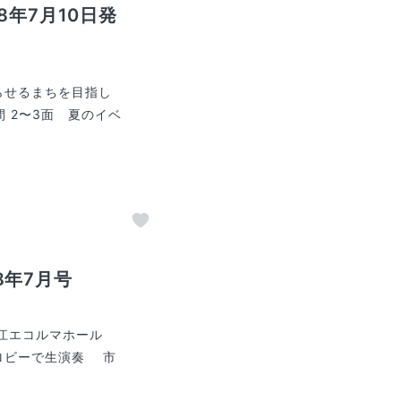
8年7月10日発
らせるまちを目指し
 2〜3面 夏のイベ
8年7月号
狛江エコルマホール
ロビーで生演奏 市