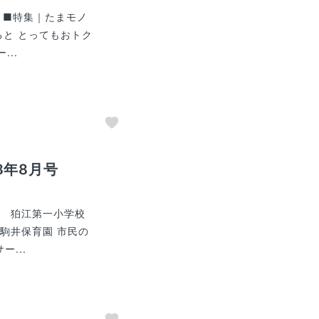
9 ■特集｜たまモノ
ると とってもおトク
..
8年8月号
校 狛江第一小学校
駒井保育園 市民の
...