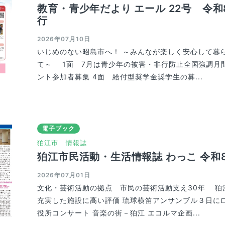
教育・青少年だより エール 22号 令和
行
2026年07月10日
いじめのない昭島市へ！ ～みんなが楽しく安心して暮
て～ 1面 7月は青少年の被害・非行防止全国強調月間
ント参加者募集 4面 給付型奨学金奨学生の募...
電子ブック
狛江市
情報誌
狛江市民活動・生活情報誌 わっこ 令和
2026年07月01日
文化・芸術活動の拠点 市民の芸術活動支え30年 
充実した施設に高い評価 琉球横笛アンサンブル３日に
役所コンサート 音楽の街－狛江 エコルマ企画...