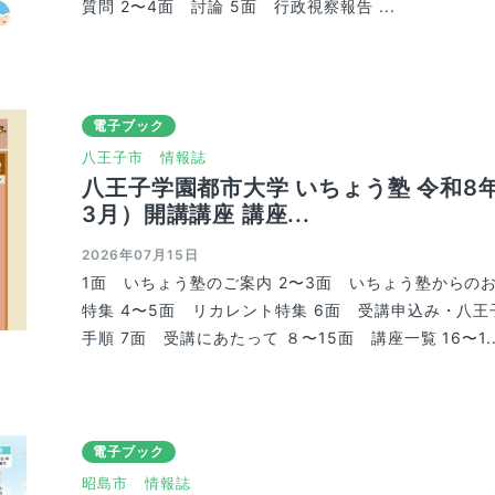
質問 2〜4面 討論 5面 行政視察報告 ...
電子ブック
八王子市
情報誌
八王子学園都市大学 いちょう塾 令和8
3月）開講講座 講座...
2026年07月15日
1面 いちょう塾のご案内 2〜3面 いちょう塾からの
特集 4〜5面 リカレント特集 6面 受講申込み・八
手順 7面 受講にあたって ８〜15面 講座一覧 16〜1..
電子ブック
昭島市
情報誌