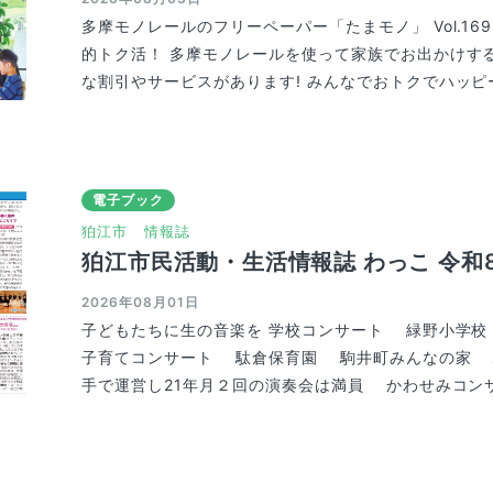
多摩モノレールのフリーペーパー「たまモノ」 Vol.16
的トク活！ 多摩モノレールを使って家族でお出かけす
な割引やサービスがあります! みんなでおトクでハッピー.
電子ブック
狛江市
情報誌
狛江市民活動・生活情報誌 わっこ 令和
2026年08月01日
子どもたちに生の音楽を 学校コンサート 緑野小学
子育てコンサート 駄倉保育園 駒井町みんなの家 
手で運営し21年月２回の演奏会は満員 かわせみコンサー