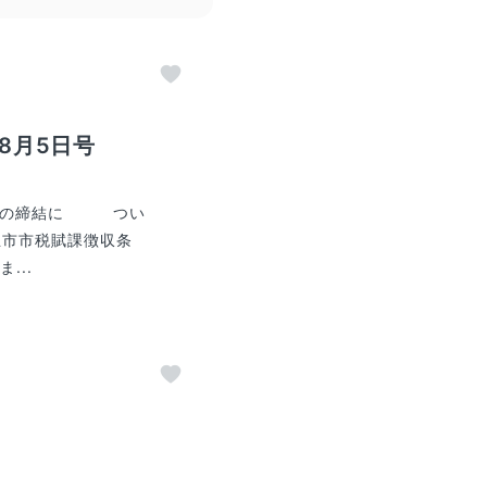
年8月5日号
契約の締結に つい
立市市税賦課徴収条
...