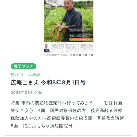
電子ブック
狛江市
広報誌
広報こまえ 令和8年8月1日号
2026年08月01日
特集 市内の農産物直売所へ行ってみよう！ 朝採れ新
鮮安全安心 4面 国民健康保険の方、後期高齢者医療
保険加入中の方へ高額療養費の支給 5面 普通救命講習
6面 狛江おもちゃ病院開院日 ...