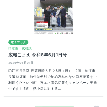
電子ブック
狛江市
広報誌
広報こまえ 令和8年6月1日号
2026年06月01日
狛江市長選挙 投票日時６月２8日（日） 2面 狛江市
長選挙 3面 納付は便利で納め忘れのない口座振替をご
利用ください 4面 再エネ電気切替えキャンペーン実施
中です！ 5面 熱中症に対する...