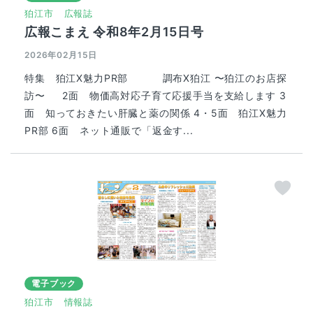
狛江市
広報誌
広報こまえ 令和8年2月15日号
2026年02月15日
特集 狛江X魅力PR部 調布X狛江 〜狛江のお店探
訪〜 2面 物価高対応子育て応援手当を支給します 3
面 知っておきたい肝臓と薬の関係 4・5面 狛江X魅力
PR部 6面 ネット通販で「返金す...
電子ブック
狛江市
情報誌