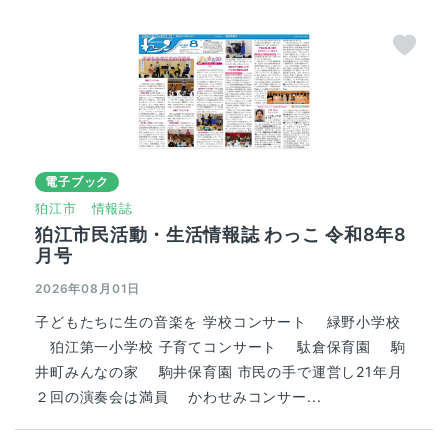
電子ブック
狛江市
情報誌
狛江市民活動・生活情報誌 わっこ 令和8年8
月号
2026年08月01日
子どもたちに生の音楽を 学校コンサート 緑野小学校
狛江第一小学校 子育てコンサート 駄倉保育園 駒
井町みんなの家 駒井保育園 市民の手で運営し21年月
２回の演奏会は満員 かわせみコンサー...