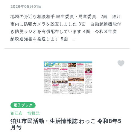
2026年05月01日
地域の身近な相談相手 民生委員・児童委員 2面 狛江
市内に防犯カメラを設置しました 3面 自動起動機能付
き防災ラジオを有償配布しています 4面 令和８年度
納税通知書を発送します 5面 ...
電子ブック
狛江市
情報誌
狛江市民活動・生活情報誌 わっこ 令和8年5
月号