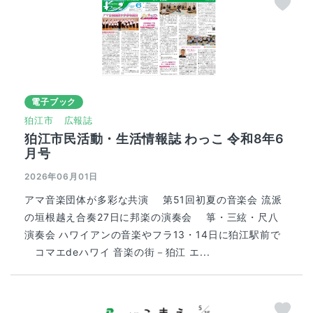
電子ブック
狛江市
広報誌
狛江市民活動・生活情報誌 わっこ 令和8年6
月号
2026年06月01日
アマ音楽団体が多彩な共演 第51回初夏の音楽会 流派
の垣根越え合奏27日に邦楽の演奏会 箏・三絃・尺八
演奏会 ハワイアンの音楽やフラ13・14日に狛江駅前で
コマエdeハワイ 音楽の街－狛江 エ...