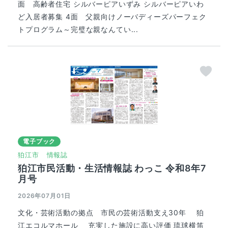
面 高齢者住宅 シルバーピアいずみ シルバーピアいわ
ど入居者募集 4面 父親向けノーバディーズパーフェク
トプログラム～完璧な親なんてい...
電子ブック
狛江市
情報誌
狛江市民活動・生活情報誌 わっこ 令和8年7
月号
2026年07月01日
文化・芸術活動の拠点 市民の芸術活動支え30年 狛
江エコルマホール 充実した施設に高い評価 琉球横笛