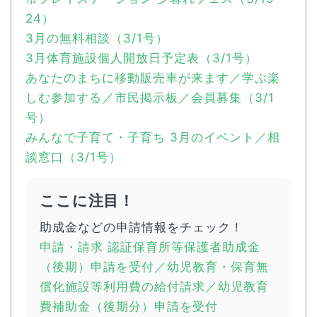
24）
3月の無料相談（3/1号）
3月体育施設個人開放日予定表（3/1号）
あなたのまちに移動販売車が来ます／学ぶ楽
しむ参加する／市民掲示板／会員募集（3/1
号）
みんなで子育て・子育ち 3月のイベント／相
談窓口（3/1号）
ここに注目！
助成金などの申請情報をチェック！
申請・請求 認証保育所等保護者助成金
（後期）申請を受付／幼児教育・保育無
償化施設等利用費の給付請求／幼児教育
費補助金（後期分）申請を受付