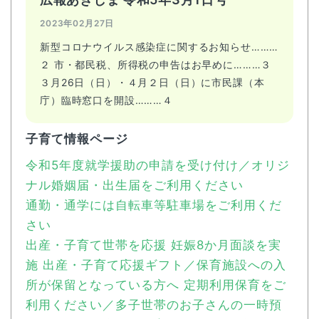
2023年02月27日
新型コロナウイルス感染症に関するお知らせ………
２ 市・都民税、所得税の申告はお早めに………３
３月26日（日）・４月２日（日）に市民課（本
庁）臨時窓口を開設………４
子育て情報ページ
令和5年度就学援助の申請を受け付け／オリジ
ナル婚姻届・出生届をご利用ください
通勤・通学には自転車等駐車場をご利用くだ
さい
出産・子育て世帯を応援 妊娠8か月面談を実
施 出産・子育て応援ギフト／保育施設への入
所が保留となっている方へ 定期利用保育をご
利用ください／多子世帯のお子さんの一時預