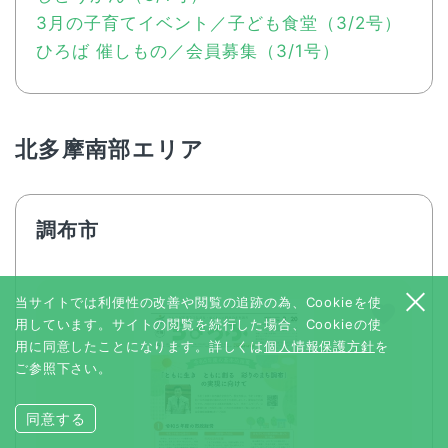
3月の子育てイベント／子ども食堂（3/2号）
ひろば 催しもの／会員募集（3/1号）
北多摩南部エリア
調布市
当サイトでは利便性の改善や閲覧の追跡の為、Cookieを使
用しています。サイトの閲覧を続行した場合、Cookieの使
用に同意したことになります。詳しくは
個人情報保護方針
を
ご参照下さい。
同意する