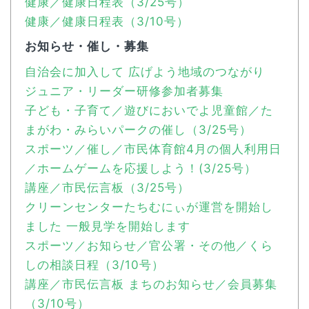
健康／健康日程表（3/25号）
健康／健康日程表（3/10号）
お知らせ・催し・募集
自治会に加入して 広げよう地域のつながり
ジュニア・リーダー研修参加者募集
子ども・子育て／遊びにおいでよ児童館／た
まがわ・みらいパークの催し（3/25号）
スポーツ／催し／市民体育館4月の個人利用日
／ホームゲームを応援しよう！(3/25号）
講座／市民伝言板（3/25号）
クリーンセンターたちむにぃが運営を開始し
ました 一般見学を開始します
スポーツ／お知らせ／官公署・その他／くら
しの相談日程（3/10号）
講座／市民伝言板 まちのお知らせ／会員募集
（3/10号）