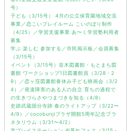
号）
子ども（3/15号） 4月の公立保育園地域交流
事業／恋こいプレイルーム こいのぼり制作
（4/25）／学習支援事業 あ〜く学習塾利用者
募集
学ぶ 楽しむ 参加する／市民掲示板／会員募集
（3/15号）
イベント（3/15号）並木図書館・もとまち図
書館 ワークショップ1日図書館員（3/28・2
9）／恋ヶ窪図書館春休み子ども映画会（3/2
4）／発達障害のある人の自立 育ちの過程で
の生きづらさやつまづきを知る（4/8）
史跡武蔵国分寺跡 春のライトアップ（3/22〜
4/9）／cocobunjiプラザ開館5周年記念プラ
ネタリウム（3/31〜4/2）
市プレイステーション 夕暮れフェス（3/15・