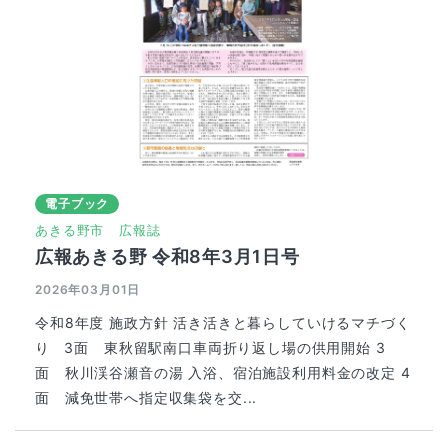
電子ブック
あきる野市
広報誌
広報あきる野 令和8年3月1日号
2026年03月01日
令和8年度 施政方針 活き活きと暮らしていけるマチづく
り 3面 東秋留駅南口車両折り返し場の供用開始 3
面 秋川渓谷瀬音の湯 入浴、宿泊施設利用料金の改定 4
面 減免世帯へ指定収集袋を交...