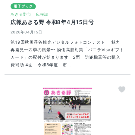
電子ブック
あきる野市
広報誌
広報あきる野 令和8年4月15日号
2026年04月15日
第19回秋川渓谷観光デジタルフォトコンテスト 魅力
再発見〜四季の風景〜 物価高騰対策「バニラVisaギフト
カード」の配付が始まります 2面 防犯機器等の購入
費補助 4面 令和8年度 市...