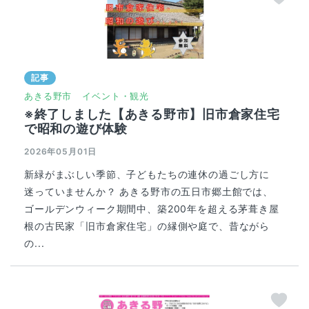
記事
あきる野市
イベント・観光
※終了しました【あきる野市】旧市倉家住宅
で昭和の遊び体験
2026年05月01日
新緑がまぶしい季節、子どもたちの連休の過ごし方に
迷っていませんか？ あきる野市の五日市郷土館では、
ゴールデンウィーク期間中、築200年を超える茅葺き屋
根の古民家「旧市倉家住宅」の縁側や庭で、昔ながら
の...