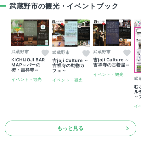
武蔵野市の観光・イベントブック
武蔵野市
武蔵野市
武蔵野市
KICHIJOJI BAR
吉joji Culture ～
吉joji Culture ～
MAP～バーの
吉祥寺の古着屋～
吉祥寺の動物カ
街・吉祥寺～
フェ～
イベント・観光
武
イベント・観光
イベント・観光
む
ル
～
イ
もっと見る