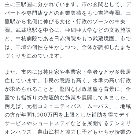
主に三駅圏に分かれています。市の玄関として、デ
パートや専門店などの商業集積をもつ吉祥寺圏。三
鷹駅から北側に伸びる文化・行政のゾーンの中央
圏。武蔵境駅を中心に、亜細亜大学などの文教施設
と、中核病院である日赤病院をもつ武蔵境圏。市で
は、三域の個性を生かしつつ、全体が調和したまち
づくりを進めています。
また、市内には芸術家や事業家・学者などが多数居
住しています。市民の意識も高く、水準の高い行政
が求められることと、堅固な財政基盤を背景に、全
国でも指折りの先駆的な施策を展開してきました。
例えば、元祖コミュニティバス「ムーバス」、地域
の方が年間1,000万円を上限とした補助を得てデイ
サービスやショートステイなどを展開するテンミリ
オンハウス、農山漁村と協力し子どもたちが授業の