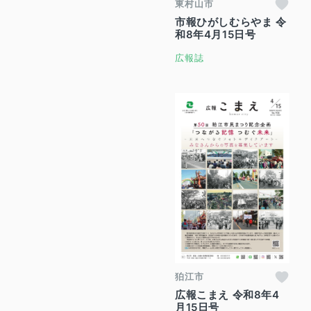
東村山市
市報ひがしむらやま 令
和8年4月15日号
広報誌
狛江市
広報こまえ 令和8年4
月15日号