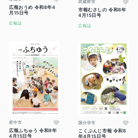
武蔵野市
広報おうめ 令和8年4
市報むさしの 令和8年
月15日号
4月15日号
広報誌
広報誌
府中市
国分寺市
広報ふちゅう 令和8年
こくぶんじ市報 令和8
4月15日号
年4月15日号