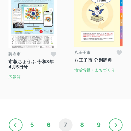
八王子市
調布市
八王子市 分別辞典
市報ちょうふ 令和8年
4月5日号
地域情報・まちづくり
広報誌
5
6
7
8
9