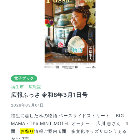
電子ブック
福生市
広報誌
広報ふっさ 令和8年3月1日号
2026年03月01日
福生に恋した私の物語 ベースサイドストリート BIG
MAMA・The MINT MOTEL オーナー 広川 恵さん 4
面
お祭り
情報ご案内 6面 多文化キッズサロンうぇる
かむ 7面...