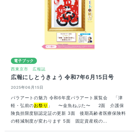
電子ブック
西東京市
広報誌
広報にしとうきょう 令和7年6月15日号
2025年06月15日
パラアートの魅力 令和6年度パラアート展覧会 「津
軽・弘前の
お祭り
」 〜金魚ねぷた〜 2面 介護保
険負担限度額認定証の更新 3面 後期高齢者医療保険料
の軽減制度が変わります 5面 固定資産税の...