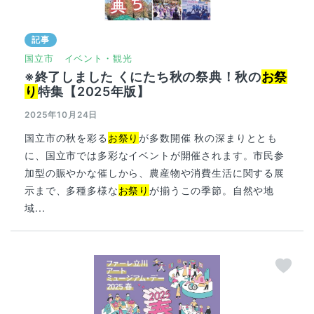
記事
国立市
イベント・観光
※終了しました くにたち秋の祭典！秋の
お祭
り
特集【2025年版】
2025年10月24日
国立市の秋を彩る
お祭り
が多数開催 秋の深まりととも
に、国立市では多彩なイベントが開催されます。市民参
加型の賑やかな催しから、農産物や消費生活に関する展
示まで、多種多様な
お祭り
が揃うこの季節。自然や地
域...