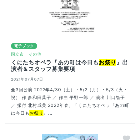
電子ブック
国立市
その他
くにたちオペラ『あの町は今日も
お祭り
』出
演者＆スタッフ募集要項
2021年07月07日
全3回公演 2022年4/30（土）・5/2（月）・5/3（火・
祝） 作 多和田葉子 ／ 作曲 平野一郎 ／ 演出 川口智子
／ 振付 北村成美 2022年春、「くにたちオペラ『あの町
は今日も
お祭り
』...