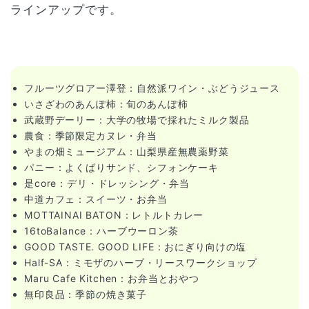
ラインアップです。
フルーツグロアー澤登：自然派ワイン・ぶどうジュース
いさざわのあんぽ柿：旬のあんぽ柿
武蔵野デーリー：大学の牧場で採れたミルク製品
農食：季節限定カヌレ・弁当
やまの畑ミュージアム：山梨県産無農薬野菜
パニー：よくばりサンド、シフォンケーキ
是core：デリ・ドレッシング・弁当
中道カフェ：スイーツ・お弁当
MOTTAINAI BATON：レトルトカレー
16toBalance：ハーブウーロン茶
GOOD TASTE. GOOD LIFE：おにぎり向けの塩
Half-SA：ミモザのハーブ・リースワークショップ
Maru Cafe Kitchen：お弁当とおやつ
無印良品：季節の焼き菓子