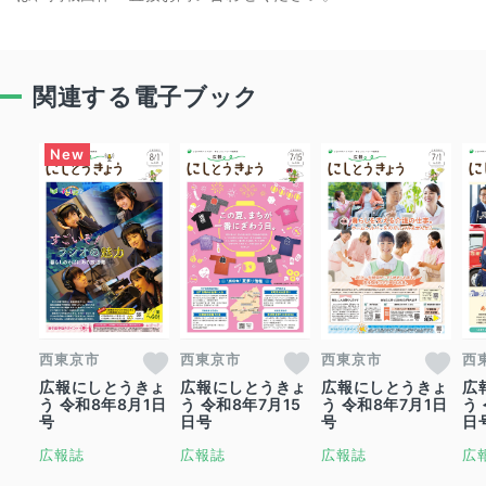
関連する電子ブック
西東京市
西東京市
西東京市
西
広報にしとうきょ
広報にしとうきょ
広報にしとうきょ
広
う 令和8年8月1日
う 令和8年7月15
う 令和8年7月1日
う
号
日号
号
日
広報誌
広報誌
広報誌
広