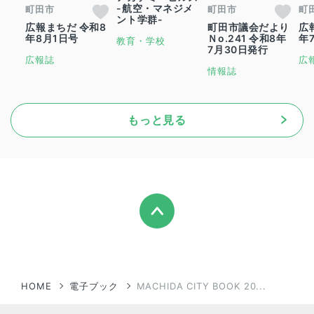
-航空・マネジメ
町田市
町田市
町
ント学群-
広報まちだ 令和8
町田市議会だより
広
年8月1日号
Ｎo.241 令和8年
年
教育・学校
7月30日発行
広報誌
広
情報誌
もっと見る
HOME
電子ブック
MACHIDA CITY BOOK 20...