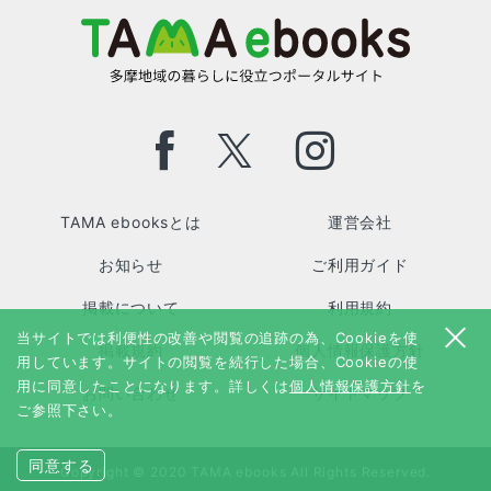
TAMA ebooksとは
運営会社
お知らせ
ご利用ガイド
掲載について
利用規約
当サイトでは利便性の改善や閲覧の追跡の為、Cookieを使
掲載規約
個人情報保護方針
用しています。サイトの閲覧を続行した場合、Cookieの使
用に同意したことになります。詳しくは
個人情報保護方針
を
お問い合わせ
サイトマップ
ご参照下さい。
同意する
Copyright © 2020 TAMA ebooks All Rights Reserved.