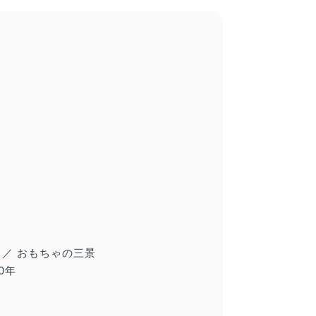
 ／ おもちゃの三景
0年