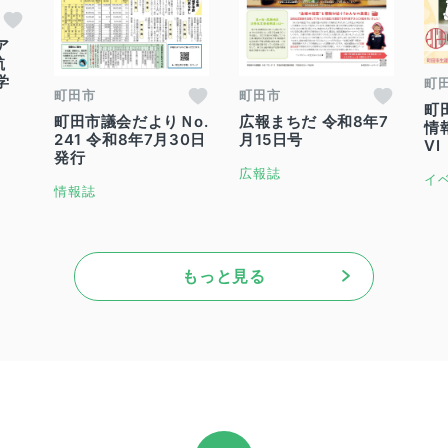
ア
航
学
町
町田市
町田市
町
町田市議会だよりＮo.
広報まちだ 令和8年7
情
241 令和8年7月30日
月15日号
VI
発行
広報誌
イ
情報誌
もっと見る