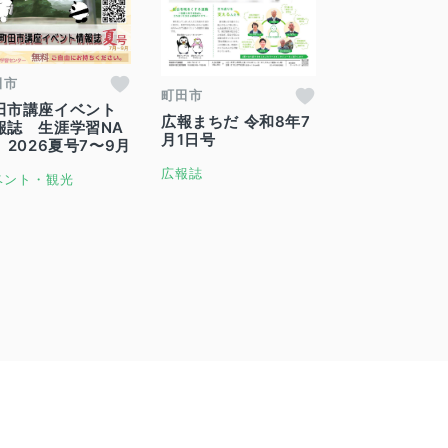
田市
町田市
田市講座イベント
広報まちだ 令和8年7
報誌 生涯学習NA
月1日号
 2026夏号7〜9月
広報誌
ベント・観光