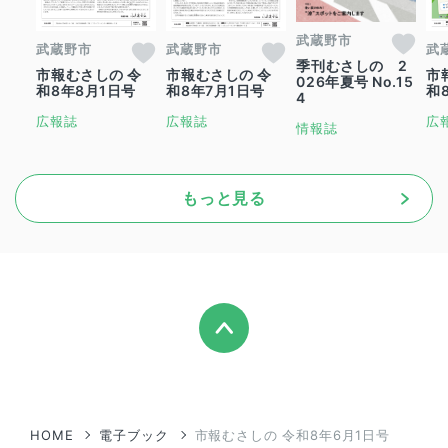
武蔵野市
武蔵野市
武蔵野市
武
季刊むさしの 2
市報むさしの 令
市報むさしの 令
市
026年夏号 No.15
和8年8月1日号
和8年7月1日号
和
4
広報誌
広報誌
広
情報誌
もっと見る
HOME
電子ブック
市報むさしの 令和8年6月1日号