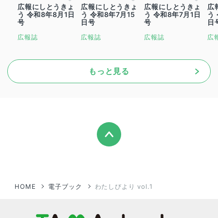
広報にしとうきょ
広報にしとうきょ
広報にしとうきょ
広
う 令和8年8月1日
う 令和8年7月15
う 令和8年7月1日
う
号
日号
号
日
広報誌
広報誌
広報誌
広
もっと見る
HOME
電子ブック
わたしびより vol.1