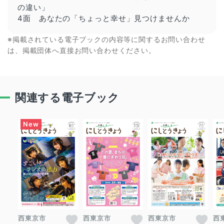
の違い」
4面 あなたの「ちょっと幸せ」見つけませんか
※掲載されている電子ブックの内容等に関するお問い合わせ
は、掲載団体へ直接お問い合わせください。
関連する電子ブック
西東京市
西東京市
西東京市
西