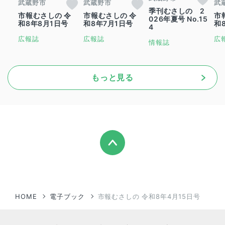
武蔵野市
武蔵野市
武
季刊むさしの 2
市報むさしの 令
市報むさしの 令
市
026年夏号 No.15
和8年8月1日号
和8年7月1日号
和
4
広報誌
広報誌
広
情報誌
もっと見る
HOME
電子ブック
市報むさしの 令和8年4月15日号