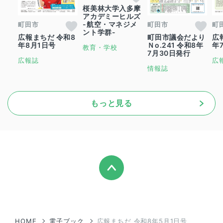
桜美林大学入多摩
アカデミーヒルズ
-航空・マネジメ
町田市
町田市
町
ント学群-
広報まちだ 令和8
町田市議会だより
広
年8月1日号
Ｎo.241 令和8年
年
教育・学校
7月30日発行
広報誌
広
情報誌
もっと見る
HOME
電子ブック
広報まちだ 令和8年5月1日号