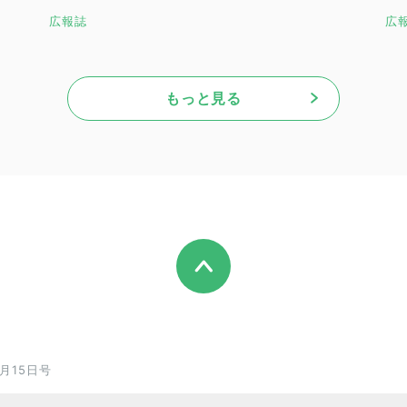
広報誌
広
もっと見る
月15日号