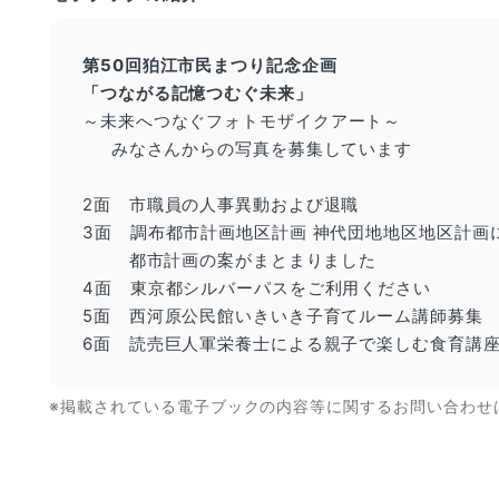
第50
回
狛江市民まつり記念企画
「
つながる
記憶
つむぐ
未来
」
～
未来へつなぐフォトモザイクアート
～
みなさんから
の
写真
を
募集しています
2面 市職員の人事異動および退職
3面 調布都市計画地区計画 神代団地地区地区計画
都市計画の案がまとまりました
4面 東京都シルバーパスをご利用ください
5面 西河原公民館いきいき子育てルーム講師募集
6面 読売巨人軍栄養士による親子で楽しむ食育講
※掲載されている電子ブックの内容等に関するお問い合わせ