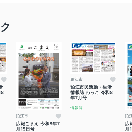
ック
狛江市
活
狛江市民活動・生活
和8
情報誌 わっこ 令和8
年7月号
情報誌
狛江市
狛
広報こまえ 令和8年7
広
月15日号
月