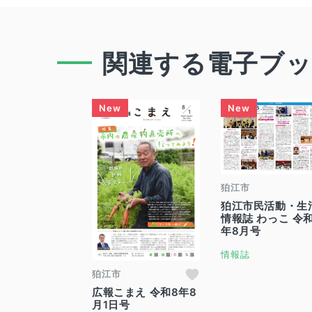
関連する電子ブ
狛江市
狛江市民活動・生
情報誌 わっこ 令
年8月号
情報誌
狛江市
広報こまえ 令和8年8
月1日号