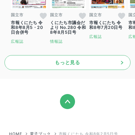
国立市
国立市
国立市
国
市報くにたち 令
くにたち市議会だ
市報くにたち 令
市
和8年8月5・20
より No.280 令和
和8年7月20日号
和
日合併号
8年8月5日号
広報誌
広
広報誌
情報誌
もっと見る
HOME
電子ブック
市報くにたち 令和8年2月5日号