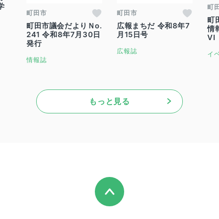
学
町
町田市
町田市
町
町田市議会だよりＮo.
広報まちだ 令和8年7
情
241 令和8年7月30日
月15日号
VI
発行
広報誌
イ
情報誌
もっと見る