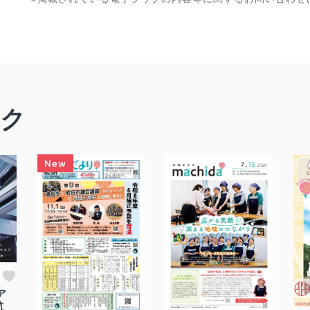
ック
ア
航