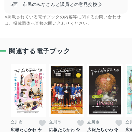
5面 市民のみなさんと議員との意見交換会
※掲載されている電子ブックの内容等に関するお問い合わせ
は、掲載団体へ直接お問い合わせください。
関連する電子ブック
立川市
立川市
立川市
立
広報たちかわ 令
広報たちかわ 令
広報たちかわ 令
広