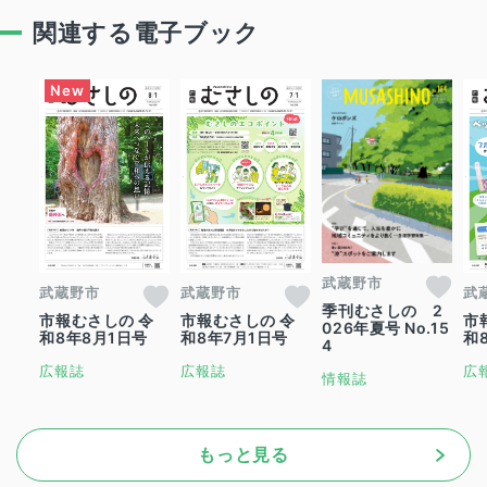
関連する電子ブック
武蔵野市
武蔵野市
武蔵野市
武
季刊むさしの 2
市報むさしの 令
市報むさしの 令
市
026年夏号 No.15
和8年8月1日号
和8年7月1日号
和
4
広報誌
広報誌
広
情報誌
もっと見る