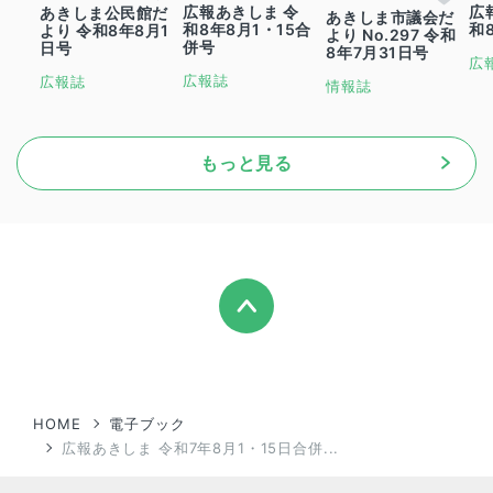
広報あきしま 令
広
あきしま公民館だ
あきしま市議会だ
和8年8月1・15合
和
より 令和8年8月1
より No.297 令和
併号
日号
8年7月31日号
広
広報誌
広報誌
情報誌
もっと見る
HOME
電子ブック
広報あきしま 令和7年8月1・15日合併...