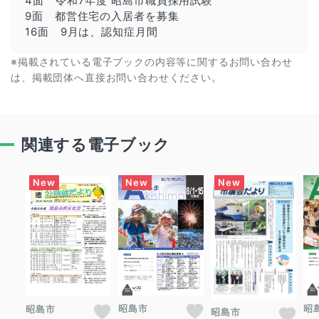
4面 令和7年度 昭島市職員採用試験
9面 都営住宅の入居者を募集
16面 9月は、認知症月間
※掲載されている電子ブックの内容等に関するお問い合わせ
は、掲載団体へ直接お問い合わせください。
関連する電子ブック
昭島市
昭
昭島市
昭島市