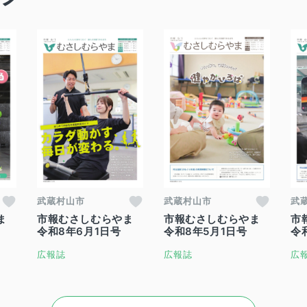
武蔵村山市
武蔵村山市
武
ま
市報むさしむらやま
市報むさしむらやま
市
令和8年6月1日号
令和8年5月1日号
令
広報誌
広報誌
広