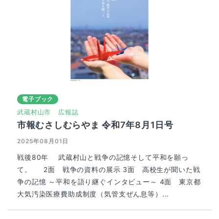
電子ブック
武蔵村山市
広報誌
市報むさしむらやま 令和7年8月1日号
2025年08月01日
戦後80年 武蔵村山と戦争の記憶そして平和を願っ
て。 2面 戦争の資料の展示 3面 高校生が聞いた戦
争の記憶 ～平和を語り継ぐインタビュー～ 4面 東京都
大気汚染医療費助成制度（気管支ぜん息等）...