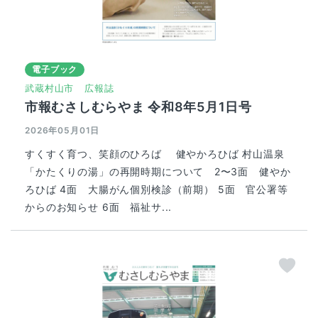
電子ブック
武蔵村山市
広報誌
市報むさしむらやま 令和8年5月1日号
2026年05月01日
すくすく育つ、笑顔のひろば 健やかろひば 村山温泉
「かたくりの湯」の再開時期について 2〜3面 健やか
ろひば 4面 大腸がん個別検診（前期） 5面 官公署等
からのお知らせ 6面 福祉サ...