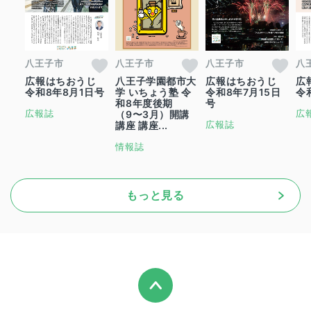
八王子市
八王子市
八王子市
八
広報はちおうじ
八王子学園都市大
広報はちおうじ
広
令和8年8月1日号
学 いちょう塾 令
令和8年7月15日
令
和8年度後期
号
広報誌
広
（9〜3月）開講
広報誌
講座 講座...
情報誌
もっと見る