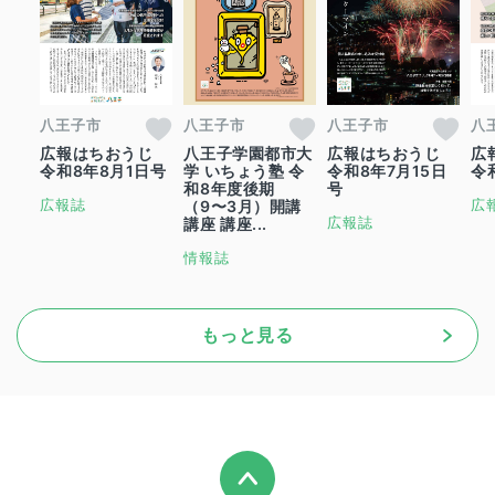
八王子市
八王子市
八王子市
八
広報はちおうじ
八王子学園都市大
広報はちおうじ
広
令和8年8月1日号
学 いちょう塾 令
令和8年7月15日
令
和8年度後期
号
広報誌
広
（9〜3月）開講
広報誌
講座 講座...
情報誌
もっと見る