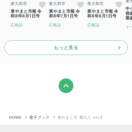
東
東大和市
東大和市
東大和市
中
東やまと市報 令
東やまと市報 令
東やまと市報 令
後
和8年8月1日号
和8年7月1日号
和8年6月1日号
業
広報誌
広報誌
広報誌
イ
もっと見る
HOME
電子ブック
東やまと市 農の人 vol.8