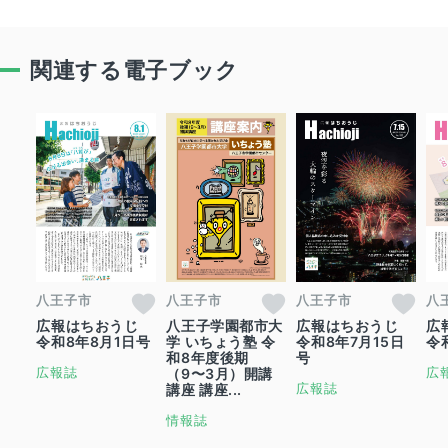
関連する電子ブック
八王子市
八王子市
八王子市
八
広報はちおうじ
八王子学園都市大
広報はちおうじ
広
令和8年8月1日号
学 いちょう塾 令
令和8年7月15日
令
和8年度後期
号
広報誌
広
（9〜3月）開講
広報誌
講座 講座...
情報誌