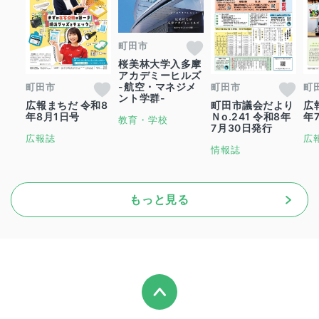
町田市
桜美林大学入多摩
アカデミーヒルズ
-航空・マネジメ
町田市
町田市
町
ント学群-
広報まちだ 令和8
町田市議会だより
広
年8月1日号
Ｎo.241 令和8年
年
教育・学校
7月30日発行
広報誌
広
情報誌
もっと見る