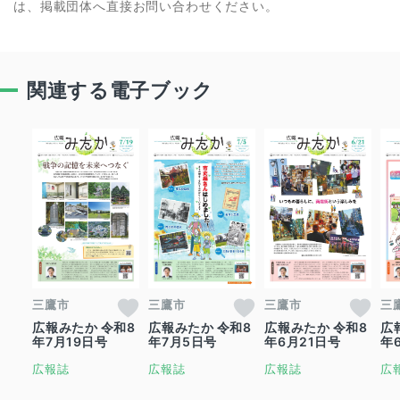
は、掲載団体へ直接お問い合わせください。
関連する電子ブック
三鷹市
三鷹市
三鷹市
三
広報みたか 令和8
広報みたか 令和8
広報みたか 令和8
広
年7月19日号
年7月5日号
年6月21日号
年
広報誌
広報誌
広報誌
広