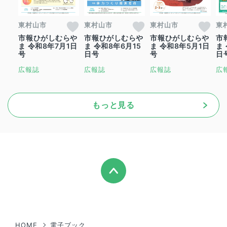
東村山市
東村山市
東村山市
東
市報ひがしむらや
市報ひがしむらや
市報ひがしむらや
市
ま 令和8年7月1日
ま 令和8年6月15
ま 令和8年5月1日
ま
号
日号
号
日
広報誌
広報誌
広報誌
広
もっと見る
HOME
電子ブック