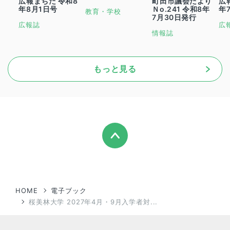
広報まちだ 令和8
町田市議会だより
広
年8月1日号
Ｎo.241 令和8年
年
教育・学校
7月30日発行
広報誌
広
情報誌
もっと見る
HOME
電子ブック
桜美林大学 2027年4月・9月入学者対...