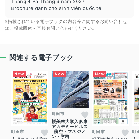
Tháng 4 và Tháng 9 năm 2027
Brochure dành cho sinh viên quốc tế
※掲載されている電子ブックの内容等に関するお問い合わせ
は、掲載団体へ直接お問い合わせください。
関連する電子ブック
町田市
桜美林大学入多摩
アカデミーヒルズ
-航空・マネジメ
町田市
町田市
町
ント学群-