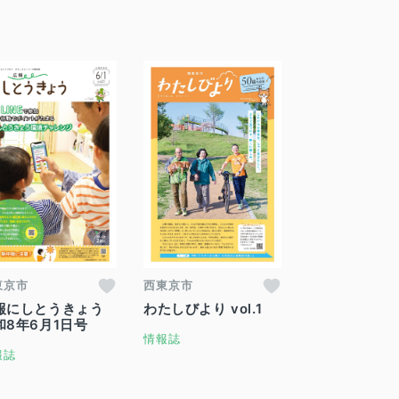
東京市
西東京市
報にしとうきょう
わたしびより vol.1
和8年6月1日号
情報誌
報誌