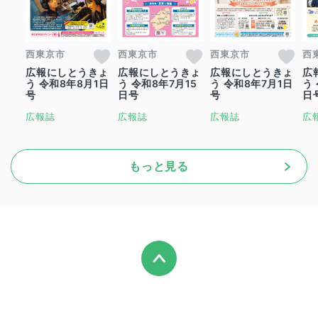
西東京市
西東京市
西東京市
西
広報にしとうきょ
広報にしとうきょ
広報にしとうきょ
広
う 令和8年8月1日
う 令和8年7月15
う 令和8年7月1日
う
号
日号
号
日
広報誌
広報誌
広報誌
広
もっと見る