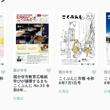
国分寺市
国分寺市
国
国分寺市教育広報紙
和
こくぶんじ市報 令和
こ
学びが循環するまち
8年7月1日号
8
こくぶんじ No.35 令
和8年...
広報誌
広
広報誌