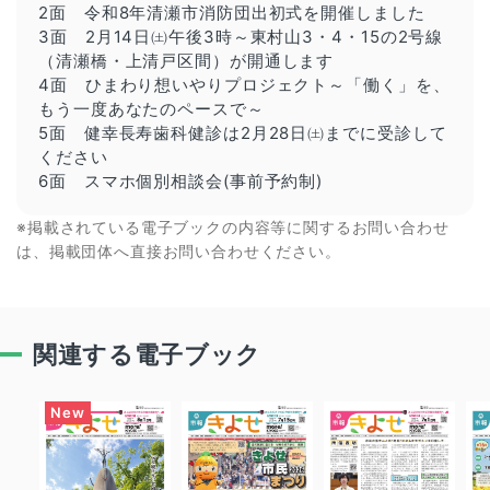
2面 令和8年清瀬市消防団出初式を開催しました
3面 2月14日㈯午後3時～東村山3・4・15の2号線
（清瀬橋・上清戸区間）が開通します
4面 ひまわり想いやりプロジェクト～「働く」を、
もう一度あなたのペースで～
5面 健幸長寿歯科健診は2月28日㈯までに受診して
ください
6面 スマホ個別相談会(事前予約制)
※掲載されている電子ブックの内容等に関するお問い合わせ
は、掲載団体へ直接お問い合わせください。
関連する電子ブック