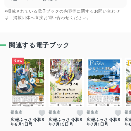
※掲載されている電子ブックの内容等に関するお問い合わせ
は、掲載団体へ直接お問い合わせください。
関連する電子ブック
福生市
福生市
福生市
福
広報ふっさ 令和8
広報ふっさ 令和8
広報ふっさ 令和8
広
年8月1日号
年7月15日号
年7月1日号
年