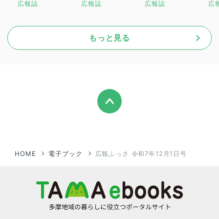
広報誌
広報誌
広報誌
広
もっと見る
HOME
電子ブック
広報ふっさ 令和7年12月1日号