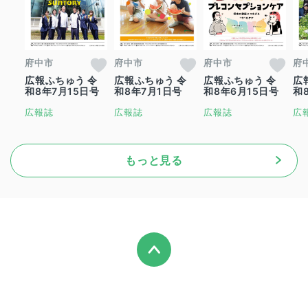
府中市
府中市
府中市
府
広報ふちゅう 令
広報ふちゅう 令
広報ふちゅう 令
広
和8年7月15日号
和8年7月1日号
和8年6月15日号
和
広報誌
広報誌
広報誌
広
もっと見る