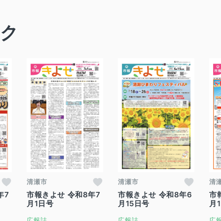
ック
清瀬市
清瀬市
清
年7
市報きよせ 令和8年7
市報きよせ 令和8年6
市
月1日号
月15日号
月
広報誌
広報誌
広