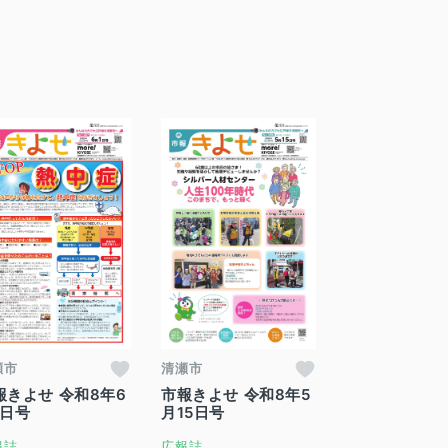
瀬市
清瀬市
報きよせ 令和8年6
市報きよせ 令和8年5
1日号
月15日号
報誌
広報誌