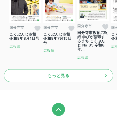
国分寺市
国分寺市
国分寺市
国
国分寺市教育広報
こくぶんじ市報
こくぶんじ市報
こ
紙 学びが循環す
令和8年8月1日号
令和8年7月15日
令
るまち こくぶん
号
じ No.35 令和8
広報誌
広
年...
広報誌
広報誌
もっと見る