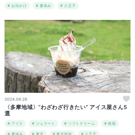
お出かけ
夏休み
八王子
2024.06.28
〈多摩地域〉“わざわざ行きたい” アイス屋さん5
選
アイス
ジェラート
ソフトクリーム
牧場
夏休み
東京
東京郊外
八王子