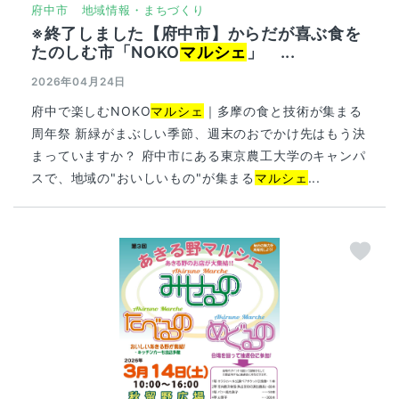
府中市
地域情報・まちづくり
※終了しました【府中市】からだが喜ぶ食を
たのしむ市「NOKO
マルシェ
」 ...
2026年04月24日
府中で楽しむNOKO
マルシェ
｜多摩の食と技術が集まる
周年祭 新緑がまぶしい季節、週末のおでかけ先はもう決
まっていますか？ 府中市にある東京農工大学のキャンパ
スで、地域の"おいしいもの"が集まる
マルシェ
...