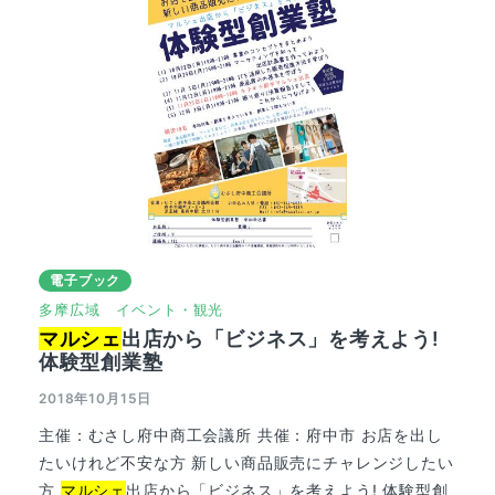
電子ブック
多摩広域
イベント・観光
マルシェ
出店から「ビジネス」を考えよう!
体験型創業塾
2018年10月15日
主催：むさし府中商⼯会議所 共催：府中市 お店を出し
たいけれど不安な方 新しい商品販売にチャレンジしたい
方
マルシェ
出店から「ビジネス」を考えよう! 体験型創