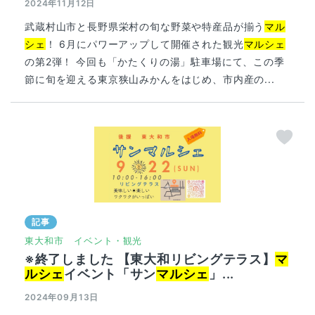
2024年11月12日
武蔵村山市と長野県栄村の旬な野菜や特産品が揃う
マル
シェ
！ 6月にパワーアップして開催された観光
マルシェ
の第2弾！ 今回も「かたくりの湯」駐車場にて、この季
節に旬を迎える東京狭山みかんをはじめ、市内産の...
記事
東大和市
イベント・観光
※終了しました 【東大和リビングテラス】
マ
ルシェ
イベント「サン
マルシェ
」...
2024年09月13日