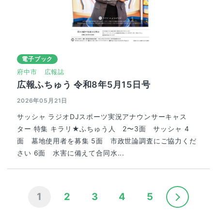
電子ブック
府中市
広報誌
広報ふちゅう 令和8年5月15日号
2026年05月21日
サッシャ ラジオDJスポーツ実況アナウンサーキャス
ター 特集 キラリ★ふちゅう人 2〜3面 サッシャ 4
面 墓地使用者を募集 5面 市政世論調査にご協力くだ
さい 6面 水害に備えて合同水...
1
2
3
4
5