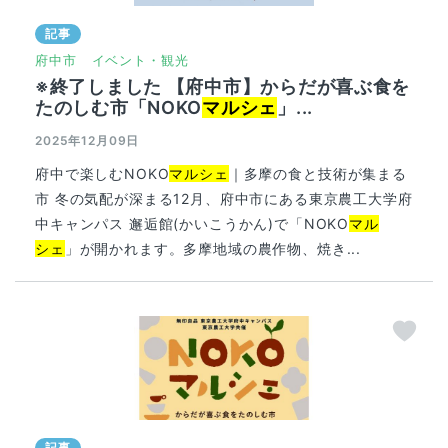
記事
府中市
イベント・観光
※終了しました 【府中市】からだが喜ぶ食を
たのしむ市「NOKO
マルシェ
」...
2025年12月09日
府中で楽しむNOKO
マルシェ
｜多摩の食と技術が集まる
市 冬の気配が深まる12月、府中市にある東京農工大学府
中キャンパス 邂逅館(かいこうかん)で「NOKO
マル
シェ
」が開かれます。多摩地域の農作物、焼き...
記事