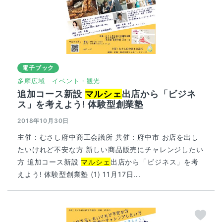
電子ブック
多摩広域
イベント・観光
追加コース新設
マルシェ
出店から「ビジネ
ス」を考えよう! 体験型創業塾
2018年10月30日
主催：むさし府中商⼯会議所 共催：府中市 お店を出し
たいけれど不安な方 新しい商品販売にチャレンジしたい
方 追加コース新設
マルシェ
出店から「ビジネス」を考
えよう! 体験型創業塾 (1) 11月17日...